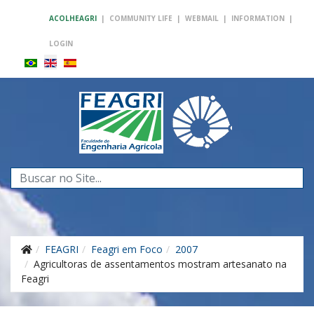
ACOLHEAGRI
|
COMMUNITY LIFE
|
WEBMAIL
|
INFORMATION
|
LOGIN
Search
...
FEAGRI
Feagri em Foco
2007
Agricultoras de assentamentos mostram artesanato na
Feagri