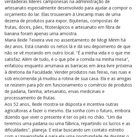
verdadeiras líderes camponesas na administração de
artesanato especialmente desenvolvido para ajudar a compor o
orçamento do lar. Elas trouxeram à Unicamp mais de uma
dezena de produtos para expor. Bijuterias, compostas de
frutas, doces, pães, fitoterápicos e artesanato em fibra de
banana foram apenas uma amostra.
Maria Ileide Teixeira vive no assentamento de Mogi Mirim há
dez anos. Está criando os netos lá e dá seu depoimento de que
não se vê morando em outro local. "É a minha vida e o que me
satisfaz. Além de tudo, é o que põe a comida na minha mesa",
enfatizou enquanto arrumava as barracas em área livre próxima
à diretoria da Faculdade. Vender produtos nas feiras, nas ruas e
sob encomenda já mudou a rotina de sua casa. Ela e as amigas
se reúnem para pôr em funcionamento o comércio de produtos
de padaria, farinha, artesanato, ervas medicinais e
processamento de frutas.
Aos 52 anos, Ileide mostra-se disposta e incentiva outras
agricultoras a fazer o mesmo. Ela sonha com o futuro, embora
dizendo que viver o presente é ter os pés no chão. "Um dia
teremos uma padaria ou uma fábrica, repartindo os lucros e as
dificuldades", planeja. E estar buscando um contato estreito
com a Universidade é para ela uma oportunidade de divulgar o