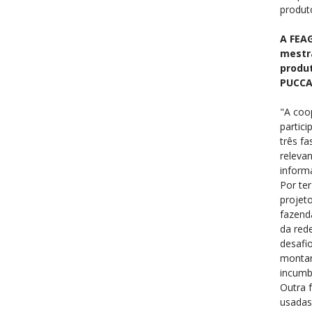
produt
A FEAG
mestr
produt
PUCC
"A coo
partici
três f
releva
inform
Por ter
projet
fazend
da red
desafi
montan
incumb
Outra 
usadas