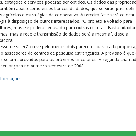
as, cotações e serviços poderão ser obtidos. Os dados das proprieda
 também abastecerão esses bancos de dados, que servirão para defin
as agrícolas e estratégias da cooperativa. A terceira fase será colocar
ogia à disposição de outros interessados. "O projeto é voltado para
ultores, mas ele poderá ser usado para outras culturas. Basta adaptar
mas, mas a rede e transmissão de dados será a mesma", disse a
sadora.
esso de seleção teve pelo menos dois pareceres para cada proposta
ndo assessores de centros de pesquisa estrangeiros. A previsão é que
os sejam aprovados para os próximos cinco anos. A segunda chama
 ser lançada no primeiro semestre de 2008.
nformações...