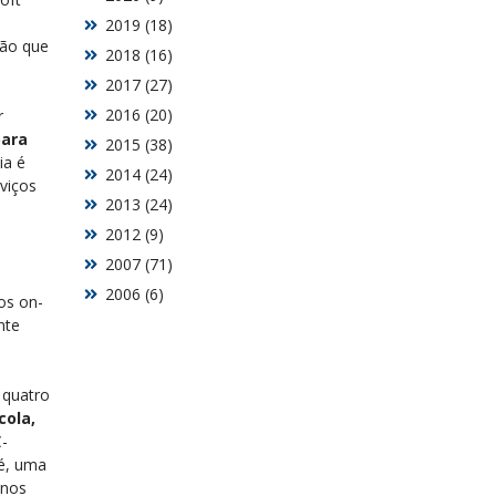
2019 (18)
ção que
2018 (16)
2017 (27)
2016 (20)
r
para
2015 (38)
ia é
2014 (24)
viços
2013 (24)
2012 (9)
2007 (71)
2006 (6)
os on-
nte
 quatro
cola,
C-
é, uma
enos