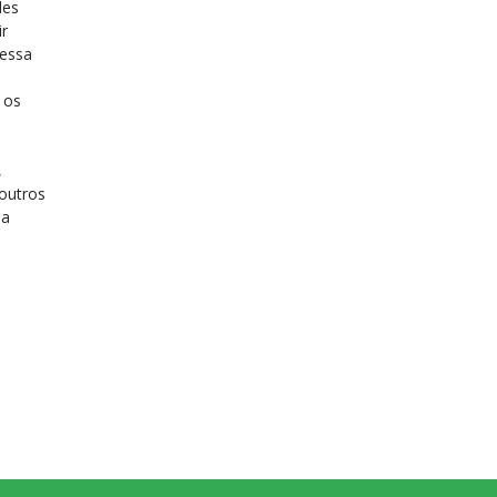
des
ir
 essa
 os
,
 outros
da