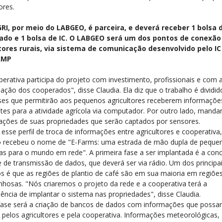
ores.
RI, por meio do LABGEO, é parceira, e deverá receber 1 bolsa 
ado e 1 bolsa de IC. O LABGEO será um dos pontos de conexã
ores rurais, via sistema de comunicação desenvolvido pelo IC
AMP
perativa participa do projeto com investimento, profissionais e com 
pação dos cooperados", disse Claudia. Ela diz que o trabalho é dividi
ases que permitirão aos pequenos agricultores receberem informaçõe
ntes para a atividade agrícola via computador. Por outro lado, manda
ações de suas propriedades que serão captados por sensores.
 esse perfil de troca de informações entre agricultores e cooperativa
o recebeu o nome de "E-Farms: uma estrada de mão dupla de peque
as para o mundo em rede". A primeira fase a ser implantada é a con
e de transmissão de dados, que deverá ser via rádio. Um dos principa
os é que as regiões de plantio de café são em sua maioria em regiõe
hosas. "Nós criaremos o projeto da rede e a cooperativa terá a
ência de implantar o sistema nas propriedades", disse Claudia.
fase será a criação de bancos de dados com informações que possa
 pelos agricultores e pela cooperativa. Informações meteorológicas,