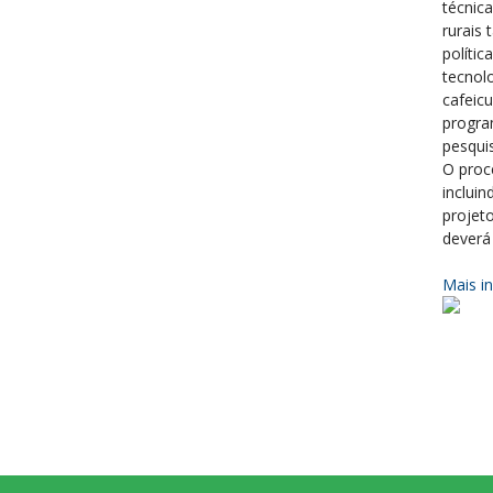
técnic
rurais
polític
tecnol
cafeic
progra
pesqui
O proc
inclui
projet
deverá
Mais i