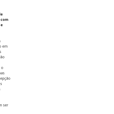
de
o com
 e
a
do em
s
rão
, o
nas
cepção
is
s
m ser