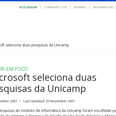
ACOLHEAGRI
|
COMMUNITY LIFE
|
WEBMAIL
|
INFORMATION
oft seleciona duas pesquisas da Unicamp
RI EM FOCO
crosoft seleciona duas
squisas da Unicamp
ember 2007
Last Updated: 25 November 2007
esquisas do Instituto de Informática da Unicamp foram escolhidas p
ão de Amparo à Pesquisa do Estado de São Paulo (Fapesp) e Micros