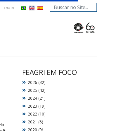
Search
|
LOGIN
...
FEAGRI EM FOCO
2026 (32)
2025 (42)
2024 (21)
2023 (19)
2022 (10)
2021 (6)
ela
2020 (9)
oft