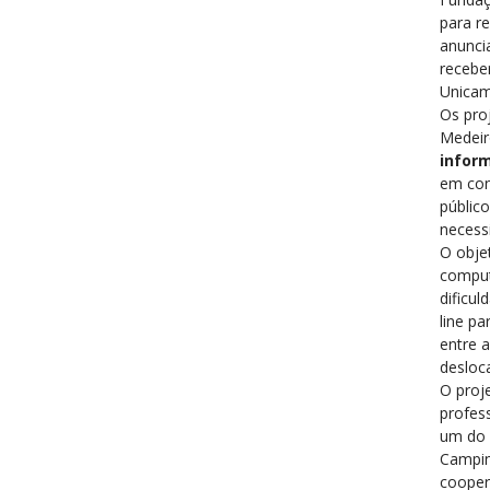
para re
anunci
recebe
Unicam
Os pro
Medeir
infor
em con
públic
necess
O objet
comput
dificu
line pa
entre 
desloc
O proj
profes
um do 
Campin
cooper