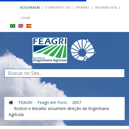
ACOLHEAGRI
|
COMMUNITY LIFE
|
WEBMAIL
|
INFORMATION
|
LOGIN
Search
...
FEAGRI
Feagri em Foco
2007
Roston e Beraldo assumem direção da Engenharia
Agrícola