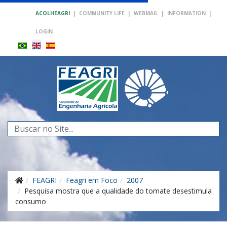
ACOLHEAGRI
|
COMMUNITY LIFE
|
WEBMAIL
|
INFORMATION
|
LOGIN
Search
...
FEAGRI
Feagri em Foco
2007
Pesquisa mostra que a qualidade do tomate desestimula
consumo