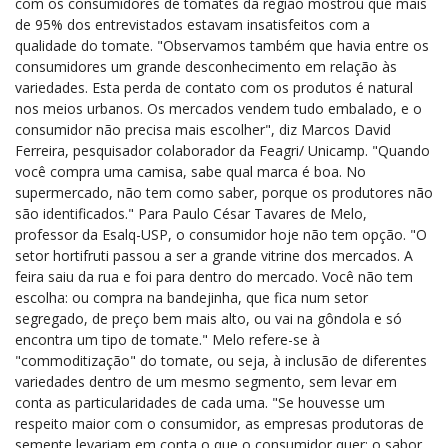
com os consumidores de tomates da região mostrou que mais
de 95% dos entrevistados estavam insatisfeitos com a
qualidade do tomate. "Observamos também que havia entre os
consumidores um grande desconhecimento em relação às
variedades. Esta perda de contato com os produtos é natural
nos meios urbanos. Os mercados vendem tudo embalado, e o
consumidor não precisa mais escolher", diz Marcos David
Ferreira, pesquisador colaborador da Feagri/ Unicamp. "Quando
você compra uma camisa, sabe qual marca é boa. No
supermercado, não tem como saber, porque os produtores não
são identificados." Para Paulo César Tavares de Melo,
professor da Esalq-USP, o consumidor hoje não tem opção. "O
setor hortifruti passou a ser a grande vitrine dos mercados. A
feira saiu da rua e foi para dentro do mercado. Você não tem
escolha: ou compra na bandejinha, que fica num setor
segregado, de preço bem mais alto, ou vai na gôndola e só
encontra um tipo de tomate." Melo refere-se à
"commoditização" do tomate, ou seja, à inclusão de diferentes
variedades dentro de um mesmo segmento, sem levar em
conta as particularidades de cada uma. "Se houvesse um
respeito maior com o consumidor, as empresas produtoras de
semente levariam em conta o que o consumidor quer: o sabor.