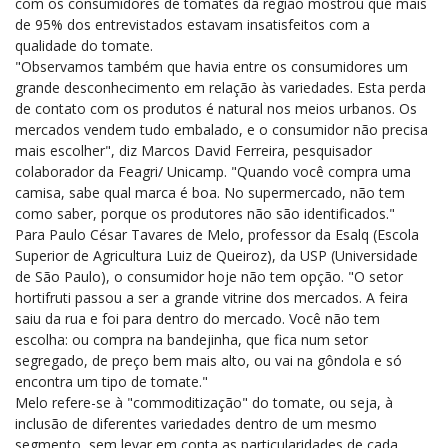
com os consumidores de tomates da região mostrou que mais
de 95% dos entrevistados estavam insatisfeitos com a
qualidade do tomate.
"Observamos também que havia entre os consumidores um
grande desconhecimento em relação às variedades. Esta perda
de contato com os produtos é natural nos meios urbanos. Os
mercados vendem tudo embalado, e o consumidor não precisa
mais escolher", diz Marcos David Ferreira, pesquisador
colaborador da Feagri/ Unicamp. "Quando você compra uma
camisa, sabe qual marca é boa. No supermercado, não tem
como saber, porque os produtores não são identificados."
Para Paulo César Tavares de Melo, professor da Esalq (Escola
Superior de Agricultura Luiz de Queiroz), da USP (Universidade
de São Paulo), o consumidor hoje não tem opção. "O setor
hortifruti passou a ser a grande vitrine dos mercados. A feira
saiu da rua e foi para dentro do mercado. Você não tem
escolha: ou compra na bandejinha, que fica num setor
segregado, de preço bem mais alto, ou vai na gôndola e só
encontra um tipo de tomate."
Melo refere-se à "commoditização" do tomate, ou seja, à
inclusão de diferentes variedades dentro de um mesmo
segmento, sem levar em conta as particularidades de cada