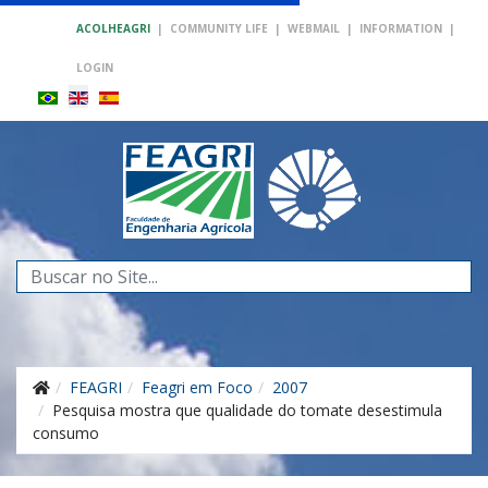
ACOLHEAGRI
|
COMMUNITY LIFE
|
WEBMAIL
|
INFORMATION
|
LOGIN
Search
...
FEAGRI
Feagri em Foco
2007
Pesquisa mostra que qualidade do tomate desestimula
consumo