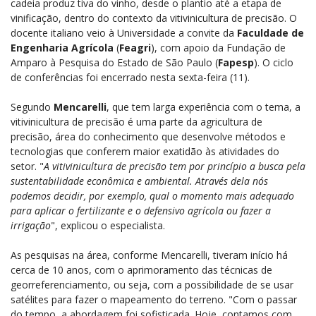
cadeia produz tiva do vinho, desde o plantio até a etapa de
vinificação, dentro do contexto da vitivinicultura de precisão. O
docente italiano veio à Universidade a convite da
Faculdade de
Engenharia Agrícola
(
Feagri
), com apoio da Fundação de
Amparo à Pesquisa do Estado de São Paulo (
Fapesp
). O ciclo
de conferências foi encerrado nesta sexta-feira (11).
Segundo
Mencarelli
, que tem larga experiência com o tema, a
vitivinicultura de precisão é uma parte da agricultura de
precisão, área do conhecimento que desenvolve métodos e
tecnologias que conferem maior exatidão às atividades do
setor. "
A vitivinicultura de precisão tem por princípio a busca pela
sustentabilidade econômica e ambiental. Através dela nós
podemos decidir, por exemplo, qual o momento mais adequado
para aplicar o fertilizante e o defensivo agrícola ou fazer a
irrigação
", explicou o especialista.
As pesquisas na área, conforme Mencarelli, tiveram início há
cerca de 10 anos, com o aprimoramento das técnicas de
georreferenciamento, ou seja, com a possibilidade de se usar
satélites para fazer o mapeamento do terreno. "Com o passar
do tempo, a abordagem foi sofisticada. Hoje, contamos com