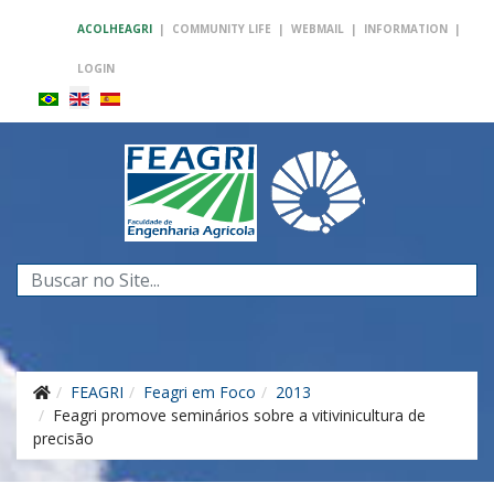
ACOLHEAGRI
|
COMMUNITY LIFE
|
WEBMAIL
|
INFORMATION
|
LOGIN
Search
...
FEAGRI
Feagri em Foco
2013
Feagri promove seminários sobre a vitivinicultura de
precisão