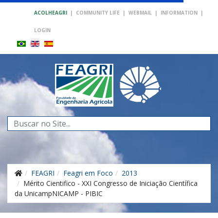
ACOLHEAGRI
|
COMMUNITY LIFE
|
WEBMAIL
|
INFORMATION
|
LOGIN
Search
...
FEAGRI
Feagri em Foco
2013
Mérito Cientifico - XXI Congresso de Iniciação Científica
da UnicampNICAMP - PIBIC