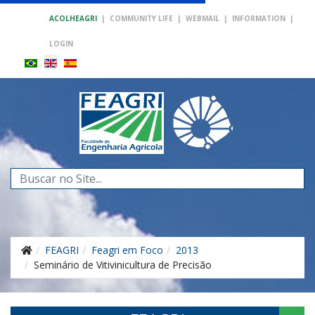
ACOLHEAGRI
|
COMMUNITY LIFE
|
WEBMAIL
|
INFORMATION
|
LOGIN
Search
...
FEAGRI
Feagri em Foco
2013
Seminário de Vitivinicultura de Precisão