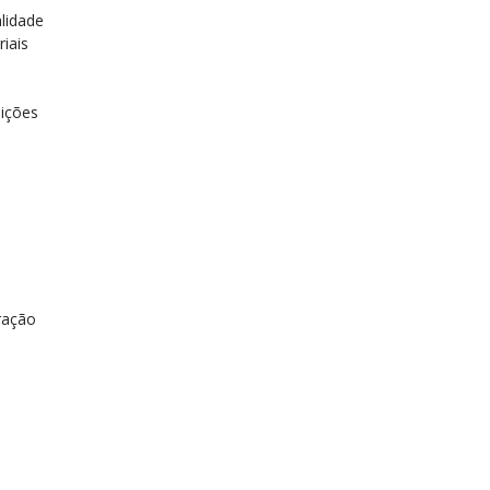
lidade
iais
uições
a
ração