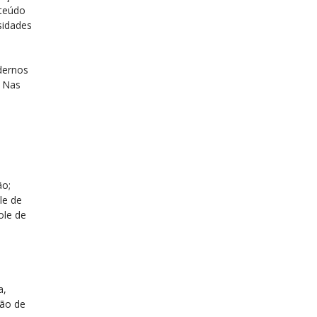
nteúdo
sidades
dernos
. Nas
ão;
le de
ole de
a,
ção de