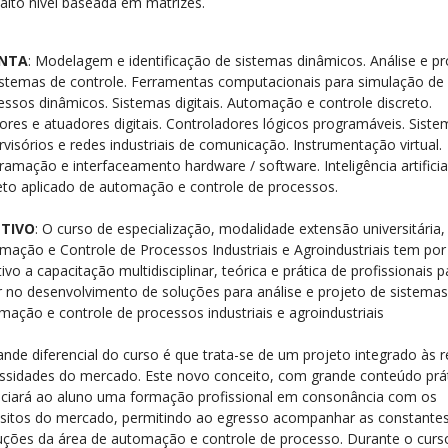
alto nível baseada em matrizes.
NTA
: Modelagem e identificação de sistemas dinâmicos. Análise e pr
istemas de controle. Ferramentas computacionais para simulação de
essos dinâmicos. Sistemas digitais. Automação e controle discreto.
ores e atuadores digitais. Controladores lógicos programáveis. Siste
rvisórios e redes industriais de comunicação. Instrumentação virtual.
ramação e interfaceamento hardware / software. Inteligência artificial
eto aplicado de automação e controle de processos.
ETIVO
: O curso de especialização, modalidade extensão universitária
mação e Controle de Processos Industriais e Agroindustriais tem por
ivo a capacitação multidisciplinar, teórica e prática de profissionais p
r no desenvolvimento de soluções para análise e projeto de sistemas
mação e controle de processos industriais e agroindustriais
ande diferencial do curso é que trata-se de um projeto integrado às r
ssidades do mercado. Este novo conceito, com grande conteúdo prát
iciará ao aluno uma formação profissional em consonância com os
isitos do mercado, permitindo ao egresso acompanhar as constante
uções da área de automação e controle de processo. Durante o curs