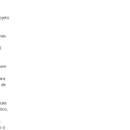
ojeto
mas
.
, em
ara
 de
eais
ico,
s
o o