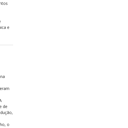
ntos
e
ica e
ina
beram
A
e de
odução,
ho, o