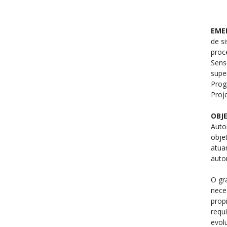
nda
a:
EME
nio
de s
s
proc
Sens
z
supe
Prog
el
Proj
osa
OBJ
Auto
objet
atua
auto
O gr
nece
prop
requ
evol