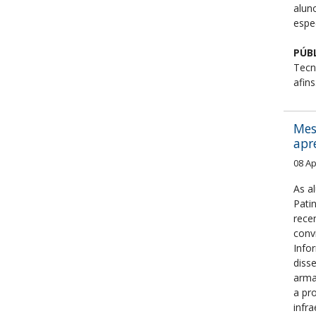
alun
espe
PÚB
Tecn
afins
Mes
apr
08 Ap
As a
Patin
rece
conv
Info
diss
arma
a pr
infr