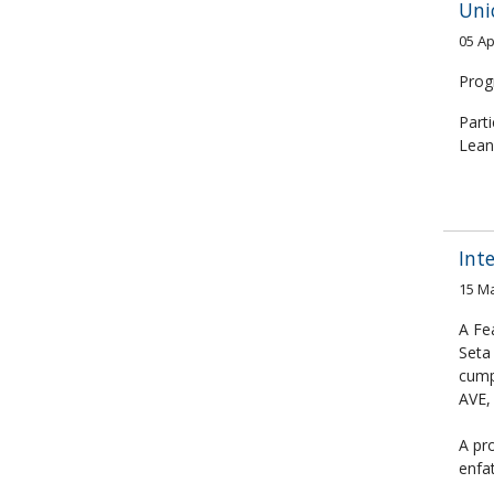
Un
05 Ap
Prog
Part
Lean
Int
15 M
A Fe
Seta
cump
AVE,
A pr
enfa