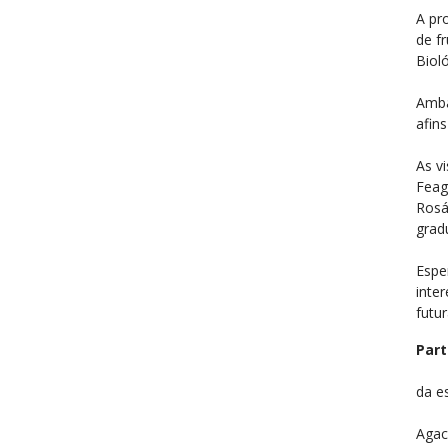
A pr
de f
Biol
Amba
afin
As v
Feag
Rosá
grad
Espe
inte
futu
Part
da es
Agac