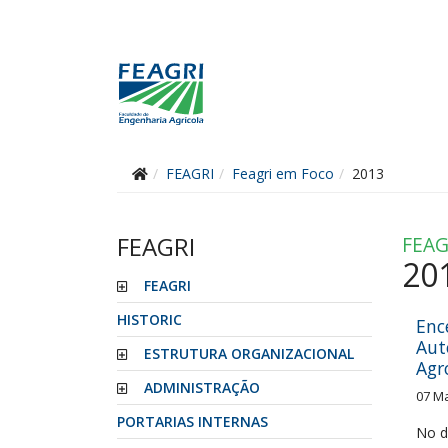
FEAGRI
Feagri em Foco
2013
FEAGRI
FEAG
cipantes
20
FEAGRI
tras
HISTORIC
Enc
Aut
ESTRUTURA ORGANIZACIONAL
Agr
ADMINISTRAÇÃO
07 M
PORTARIAS INTERNAS
No d