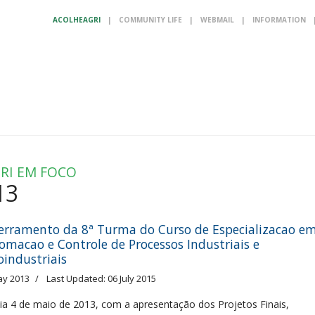
ACOLHEAGRI
|
COMMUNITY LIFE
|
WEBMAIL
|
INFORMATION
RI EM FOCO
13
erramento da 8ª Turma do Curso de Especializacao e
omacao e Controle de Processos Industriais e
oindustriais
ay 2013
Last Updated: 06 July 2015
ia 4 de maio de 2013, com a apresentação dos Projetos Finais,