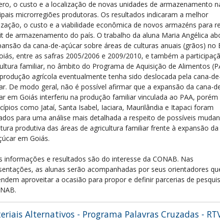
ro, o custo e a localização de novas unidades de armazenamento n
cipais microrregiões produtoras. Os resultados indicaram a melhor
lização, o custo e a viabilidade econômica de novos armazéns para re
cit de armazenamento do país. O trabalho da aluna Maria Angélica a
pansão da cana-de-açúcar sobre áreas de culturas anuais (grãos) no
oiás, entre as safras 2005/2006 e 2009/2010, e também a participaç
cultura familiar, no âmbito do Programa de Aquisição de Alimentos (P
 produção agrícola eventualmente tenha sido deslocada pela cana-de
ar. De modo geral, não é possível afirmar que a expansão da cana-d
ar em Goiás interferiu na produção familiar vinculada ao PAA, porém
ípios como Jataí, Santa Isabel, Iaciara, Maurilândia e Itapaci foram
cados para uma análise mais detalhada a respeito de possíveis muda
utura produtiva das áreas de agricultura familiar frente à expansão da
çúcar em Goiás.
s informações e resultados são do interesse da CONAB. Nas
sentações, as alunas serão acompanhadas por seus orientadores qu
endem aproveitar a ocasião para propor e definir parcerias de pesqu
ONAB.
eriais Alternativos - Programa Palavras Cruzadas - RT