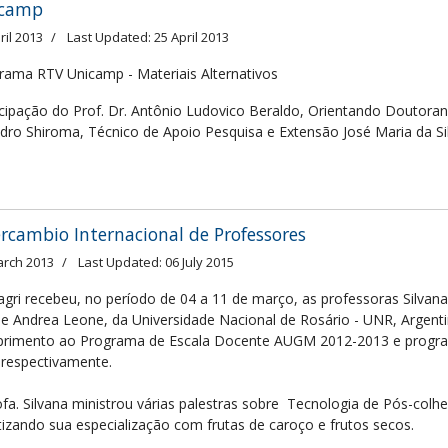
icamp
ril 2013
Last Updated: 25 April 2013
rama RTV Unicamp - Materiais Alternativos
icipação do Prof. Dr. Antônio Ludovico Beraldo, Orientando Doutora
dro Shiroma, Técnico de Apoio Pesquisa e Extensão José Maria da Si
ercambio Internacional de Professores
arch 2013
Last Updated: 06 July 2015
agri recebeu, no período de 04 a 11 de março, as professoras Silvana
 e Andrea Leone, da Universidade Nacional de Rosário - UNR, Argent
rimento ao Programa de Escala Docente AUGM 2012-2013 e progr
 respectivamente.
ofa. Silvana ministrou várias palestras sobre Tecnologia de Pós-colhe
tizando sua especialização com frutas de caroço e frutos secos.