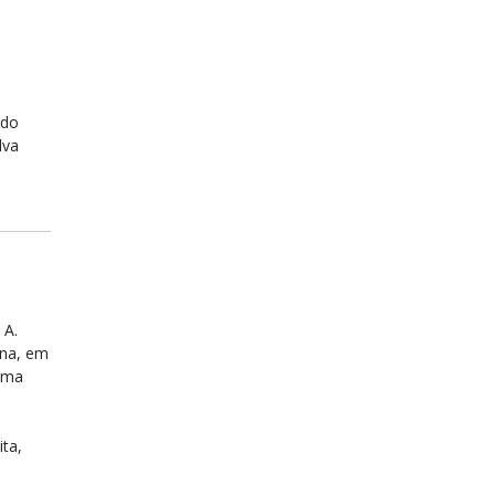
ndo
lva
 A.
ina, em
ama
ita,