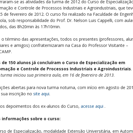
rraram-se as atividades da turma de 2012 do Curso de Especializaç
mação e Controle de Processos Industriais e Agroindustriais, que teve
5 de fevereiro de 2012. O curso foi realizado na Faculdade de Engen
cola, sob responsabilidade do Prof. Dr. Nelson Luis Cappelli, com aul
dos, das 8h20min às 17h10min.
 o término das apresentações, todos os presentes (professores, alu
liares e amigos) confraternizaram na Casa do Professor Visitante –
CAMP.
 de 150 alunos já concluíram o Curso de Especialização em
mação e Controle de Processos Industriais e Agroindustriais
.
 turma iniciou sua primeira aula, em 16 de fevereiro de 2013
.
rições abertas para nova turma noturna, com início em agosto de 201
 sua inscrição no
site aqui
.
 os depoimentos dos ex-alunos do Curso,
acesse aqui
.
 informações sobre o curso:
rso de Especialização, modalidade Extensão Universitária, em Auto