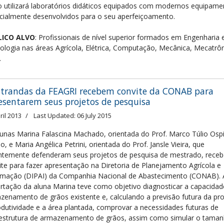
o utilizará laboratórios didáticos equipados com modernos equipame
cialmente desenvolvidos para o seu aperfeiçoamento.
LICO ALVO
: Profissionais de nível superior formados em Engenharia 
ologia nas áreas Agrícola, Elétrica, Computação, Mecânica, Mecatrôn
.
trandas da FEAGRI recebem convite da CONAB para
esentarem seus projetos de pesquisa
ril 2013
Last Updated: 06 July 2015
lunas Marina Falascina Machado, orientada do Prof. Marco Túlio Osp
o, e Maria Angélica Petrini, orientada do Prof. Jansle Vieira, que
ntemente defenderam seus projetos de pesquisa de mestrado, rece
ite para fazer apresentação na Diretoria de Planejamento Agrícola e
rmação (DIPAI) da Companhia Nacional de Abastecimento (CONAB). 
ertação da aluna Marina teve como objetivo diagnosticar a capacidad
zenamento de grãos existente e, calculando a previsão futura da pr
odutividade e a área plantada, comprovar a necessidades futuras de
aestrutura de armazenamento de grãos, assim como simular o taman