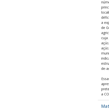
núme
prin
loca
défi
a ex
de G
agri
cuja
açúc
açúc
munic
indi
estr
de-a
Essa
apre
pret
a C
Mat