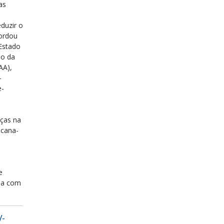
as
duzir o
bordou
 Estado
ão da
AA),
-
e-
nças na
 cana-
e
isa com
V-