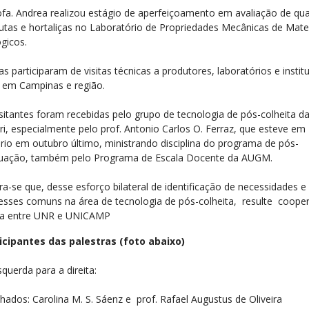
ofa. Andrea realizou estágio de aperfeiçoamento em avaliação de qua
rutas e hortaliças no Laboratório de Propriedades Mecânicas de Mater
ógicos.
s participaram de visitas técnicas a produtores, laboratórios e instit
s em Campinas e região.
isitantes foram recebidas pelo grupo de tecnologia de pós-colheita d
ri, especialmente pelo prof. Antonio Carlos O. Ferraz, que esteve em
rio em outubro último, ministrando disciplina do programa de pós-
uação, também pelo Programa de Escala Docente da AUGM.
ra-se que, desse esforço bilateral de identificação de necessidades e
resses comuns na área de tecnologia de pós-colheita, resulte coope
ra entre UNR e UNICAMP
icipantes das palestras (foto abaixo)
querda para a direita:
hados: Carolina M. S. Sáenz e prof. Rafael Augustus de Oliveira