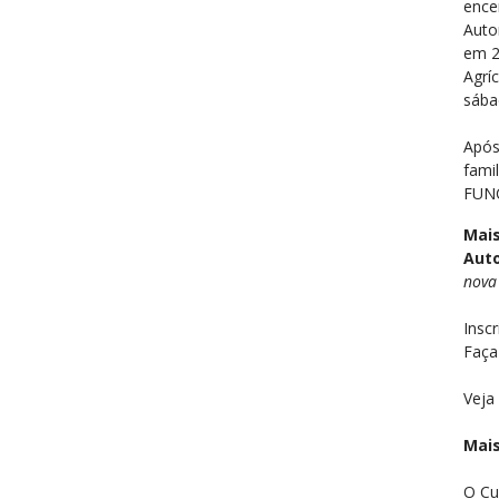
erda
ence
Auto
em 2
a:
Agrí
sába
Após
hados:
fami
ina
FUN
Mais
z
Auto
nova
l
Insc
stus
Faça
ira
Veja
Mais
ira
O Cu
a: