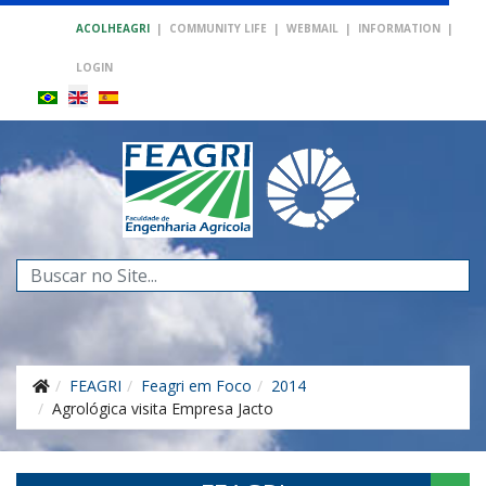
ACOLHEAGRI
|
COMMUNITY LIFE
|
WEBMAIL
|
INFORMATION
|
LOGIN
Search
...
FEAGRI
Feagri em Foco
2014
Agrológica visita Empresa Jacto