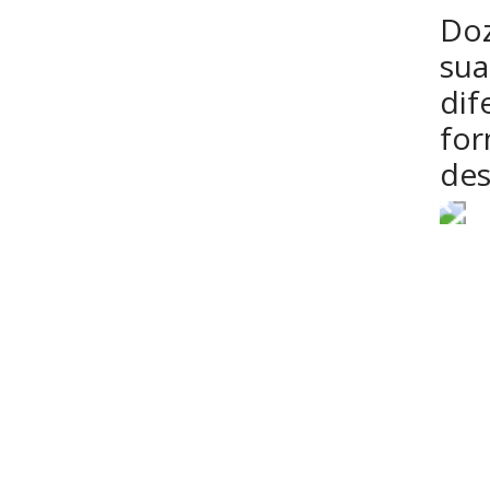
Doz
sua
dif
for
des