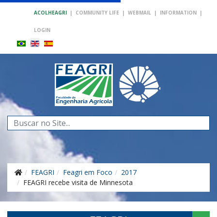
ACOLHEAGRI
|
COMMUNITY LIFE
|
WEBMAIL
|
INFORMATION
|
LOGIN
Search
...
FEAGRI
Feagri em Foco
2017
FEAGRI recebe visita de Minnesota