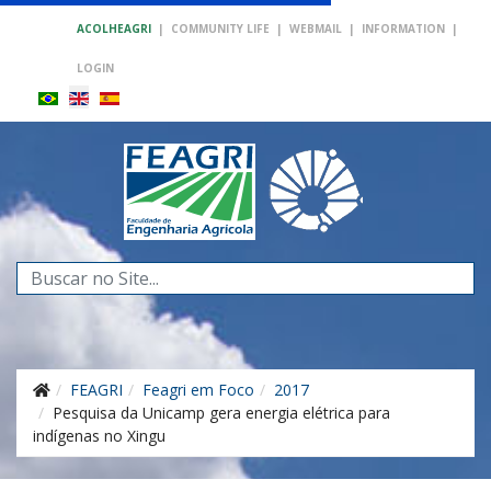
ACOLHEAGRI
|
COMMUNITY LIFE
|
WEBMAIL
|
INFORMATION
|
LOGIN
Search
...
FEAGRI
Feagri em Foco
2017
Pesquisa da Unicamp gera energia elétrica para
indígenas no Xingu