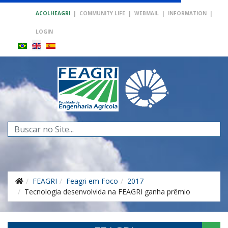
ACOLHEAGRI
|
COMMUNITY LIFE
|
WEBMAIL
|
INFORMATION
|
LOGIN
Search
...
FEAGRI
Feagri em Foco
2017
Tecnologia desenvolvida na FEAGRI ganha prêmio