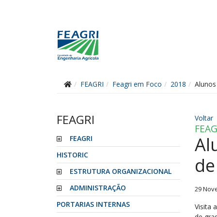
FEAGRI
Feagri em Foco
2018
Alunos
FEAGRI
Voltar
FEAG
Al
FEAGRI
HISTORIC
de
ESTRUTURA ORGANIZACIONAL
ADMINISTRAÇÃO
29 Nov
PORTARIAS INTERNAS
Visita 
de gra