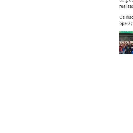
realiz
Os dis
operaç