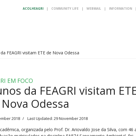
ACOLHEAGRI
|
COMMUNITY LIFE
|
WEBMAIL
|
INFORMATION
 da FEAGRI visitam ETE de Nova Odessa
RI EM FOCO
unos da FEAGRI visitam ET
 Nova Odessa
ember 2018
Last Updated: 29 November 2018
acadêmica, organizada pelo Prof. Dr. Ariovaldo Jose da Silva, com 46 
duação matriculados na disciplina FA874 Saneamento Ambiental, foi