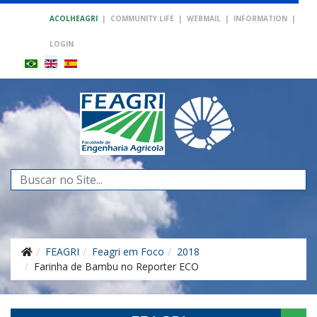
ACOLHEAGRI
|
COMMUNITY LIFE
|
WEBMAIL
|
INFORMATION
|
LOGIN
Search
...
FEAGRI
Feagri em Foco
2018
Farinha de Bambu no Reporter ECO