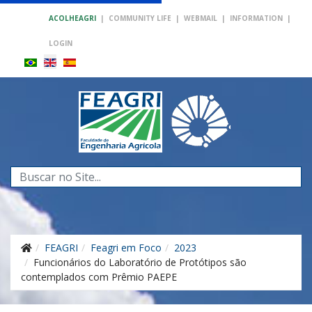
ACOLHEAGRI
|
COMMUNITY LIFE
|
WEBMAIL
|
INFORMATION
|
LOGIN
Search
...
FEAGRI
Feagri em Foco
2023
Funcionários do Laboratório de Protótipos são
contemplados com Prêmio PAEPE