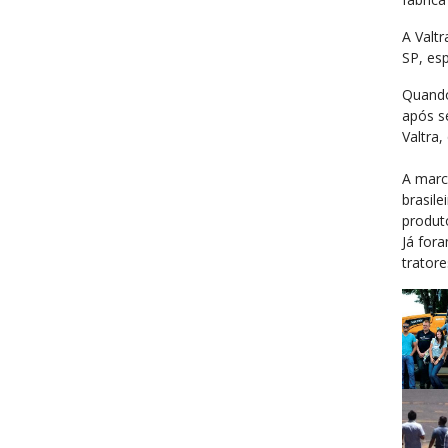
A Valt
SP, esp
Quando
após s
Valtra,
A marc
brasile
produt
Já for
trator