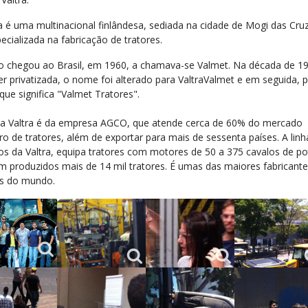
ra é uma multinacional finlândesa, sediada na cidade de Mogi das Cruz
ecializada na fabricação de tratores.
 chegou ao Brasil, em 1960, a chamava-se Valmet. Na década de 19
er privatizada, o nome foi alterado para ValtraValmet e em seguida, 
 que significa "Valmet Tratores".
a Valtra é da empresa AGCO, que atende cerca de 60% do mercado
iro de tratores, além de exportar para mais de sessenta países. A linh
os da Valtra, equipa tratores com motores de 50 a 375 cavalos de po
am produzidos mais de 14 mil tratores. É umas das maiores fabricant
es do mundo.