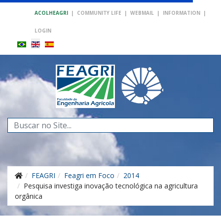
ACOLHEAGRI
|
COMMUNITY LIFE
|
WEBMAIL
|
INFORMATION
|
LOGIN
Search
...
FEAGRI
Feagri em Foco
2014
Pesquisa investiga inovação tecnológica na agricultura
orgânica