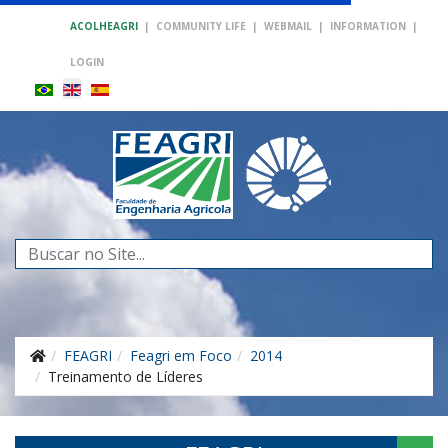
ACOLHEAGRI
|
COMMUNITY LIFE
|
WEBMAIL
|
INFORMATION
|
LOGIN
Search
...
FEAGRI
Feagri em Foco
2014
Treinamento de Líderes