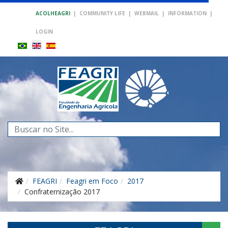
ACOLHEAGRI
|
COMMUNITY LIFE
|
WEBMAIL
|
INFORMATION
|
LOGIN
Search
...
FEAGRI
Feagri em Foco
2017
Confraternização 2017