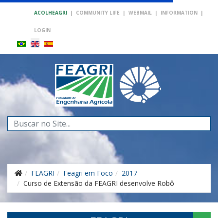
ACOLHEAGRI
|
COMMUNITY LIFE
|
WEBMAIL
|
INFORMATION
|
LOGIN
Search
...
FEAGRI
Feagri em Foco
2017
Curso de Extensão da FEAGRI desenvolve Robô