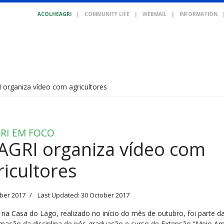
ACOLHEAGRI
|
COMMUNITY LIFE
|
WEBMAIL
|
INFORMATION
 organiza vídeo com agricultores
RI EM FOCO
AGRI organiza vídeo com
ricultores
ber 2017
Last Updated: 30 October 2017
 na Casa do Lago, realizado no início do mês de outubro, foi parte d
mação da disciplina de pós-graduação e curso de Extensão “Meio Am