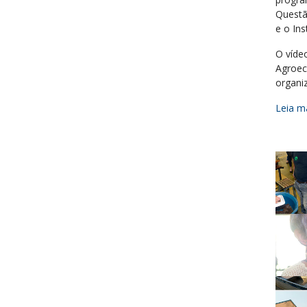
Questã
e o Ins
O víde
Agroec
organi
Leia ma