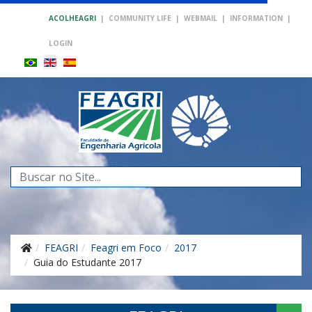
ACOLHEAGRI
|
COMMUNITY LIFE
|
WEBMAIL
|
INFORMATION
|
LOGIN
Search
...
FEAGRI
Feagri em Foco
2017
Guia do Estudante 2017