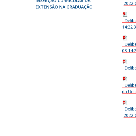
INSERÇÃO CURRICULAR DA
2022-
EXTENSÃO NA GRADUAÇÃO
Delib
14:22:
Delib
03 14:
Delib
Delib
da Uni
Delib
2022-