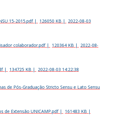
ONSU 15-2015.pdf
|
126050 KB
|
2022-08-03
isador colaborador.pdf
|
120364 KB
|
2022-08-
df
|
134725 KB
|
2022-08-03 14:22:38
as de Pós-Graduação Stricto Sensu e Lato Sensu
sos de Extensão UNICAMP.pdf
|
161483 KB
|