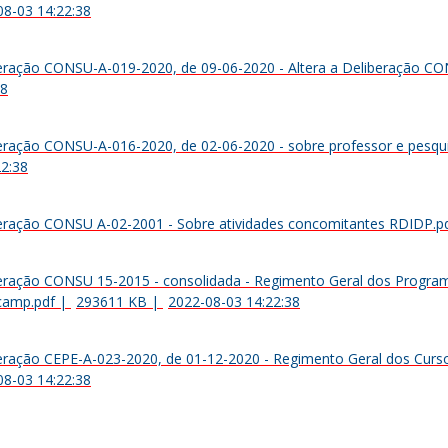
08-03 14:22:38
eração CONSU-A-019-2020, de 09-06-2020 - Altera a Deliberação C
38
eração CONSU-A-016-2020, de 02-06-2020 - sobre professor e pesqu
22:38
eração CONSU A-02-2001 - Sobre atividades concomitantes RDIDP.p
eração CONSU 15-2015 - consolidada - Regimento Geral dos Program
camp.pdf
|
293611 KB
|
2022-08-03 14:22:38
eração CEPE-A-023-2020, de 01-12-2020 - Regimento Geral dos Cur
08-03 14:22:38