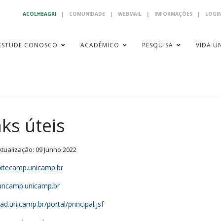
ACOLHEAGRI
|
COMUNIDADE
|
WEBMAIL
|
INFORMAÇÕES
|
LOGIN
ESTUDE CONOSCO
ACADÊMICO
PESQUISA
VIDA UN
nks úteis
Atualização: 09 Junho 2022
tecamp.unicamp.br
ncamp.unicamp.br
d.unicamp.br/portal/principal.jsf