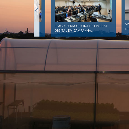
VI
ALIZA 1ª OFICINA DE
FEAGRI SEDIA OFICINA DE LIMPEZA
DR
ÇÃO DO PLANES
DIGITAL EM CAMPANHA...