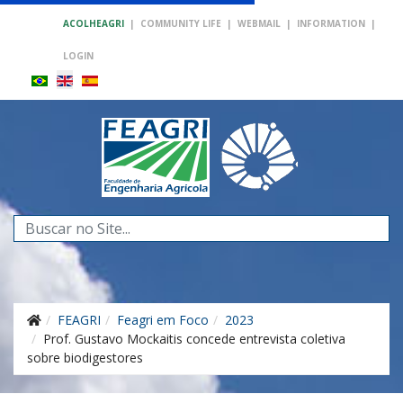
ACOLHEAGRI
|
COMMUNITY LIFE
|
WEBMAIL
|
INFORMATION
|
LOGIN
Search
...
FEAGRI
Feagri em Foco
2023
Prof. Gustavo Mockaitis concede entrevista coletiva
sobre biodigestores