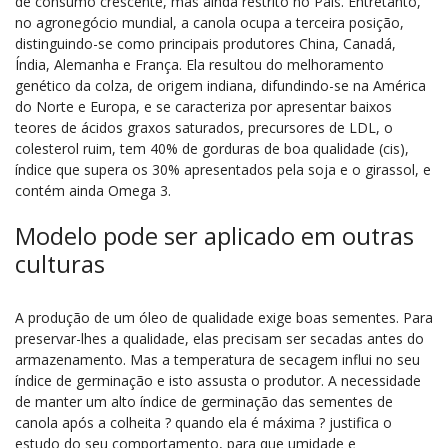
de consumo crescente, mas ainda restrito no País. Entretanto,
no agronegócio mundial, a canola ocupa a terceira posição,
distinguindo-se como principais produtores China, Canadá,
Índia, Alemanha e França. Ela resultou do melhoramento
genético da colza, de origem indiana, difundindo-se na América
do Norte e Europa, e se caracteriza por apresentar baixos
teores de ácidos graxos saturados, precursores de LDL, o
colesterol ruim, tem 40% de gorduras de boa qualidade (cis),
índice que supera os 30% apresentados pela soja e o girassol, e
contém ainda Omega 3.
Modelo pode ser aplicado em outras
culturas
A produção de um óleo de qualidade exige boas sementes. Para
preservar-lhes a qualidade, elas precisam ser secadas antes do
armazenamento. Mas a temperatura de secagem influi no seu
índice de germinação e isto assusta o produtor. A necessidade
de manter um alto índice de germinação das sementes de
canola após a colheita ? quando ela é máxima ? justifica o
estudo do seu comportamento, para que umidade e