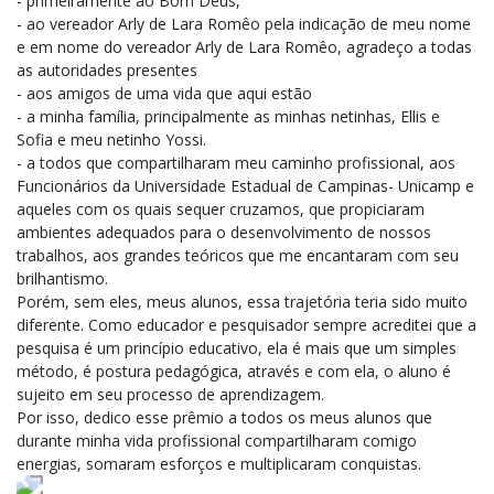
- primeiramente ao Bom Deus,
- ao vereador Arly de Lara Romêo pela indicação de meu nome
e em nome do vereador Arly de Lara Romêo, agradeço a todas
as autoridades presentes
- aos amigos de uma vida que aqui estão
- a minha família, principalmente as minhas netinhas, Ellis e
Sofia e meu netinho Yossi.
- a todos que compartilharam meu caminho profissional, aos
Funcionários da Universidade Estadual de Campinas- Unicamp e
aqueles com os quais sequer cruzamos, que propiciaram
ambientes adequados para o desenvolvimento de nossos
trabalhos, aos grandes teóricos que me encantaram com seu
brilhantismo.
Porém, sem eles, meus alunos, essa trajetória teria sido muito
diferente. Como educador e pesquisador sempre acreditei que a
pesquisa é um princípio educativo, ela é mais que um simples
método, é postura pedagógica, através e com ela, o aluno é
sujeito em seu processo de aprendizagem.
Por isso, dedico esse prêmio a todos os meus alunos que
durante minha vida profissional compartilharam comigo
energias, somaram esforços e multiplicaram conquistas.