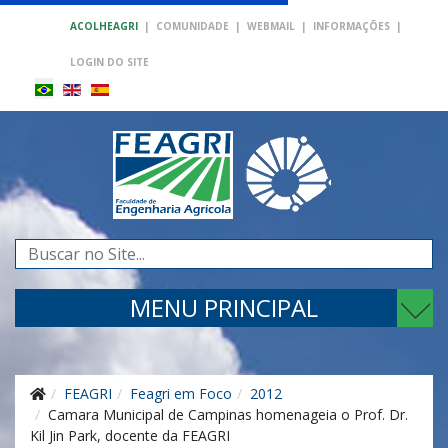
ACOLHEAGRI
|
COMUNIDADE
|
WEBMAIL
|
INFORMAÇÕES
|
LOGIN DO SITE
Pesquisar...
MENU PRINCIPAL
FEAGRI
Feagri em Foco
2012
Camara Municipal de Campinas homenageia o Prof. Dr.
Kil Jin Park, docente da FEAGRI