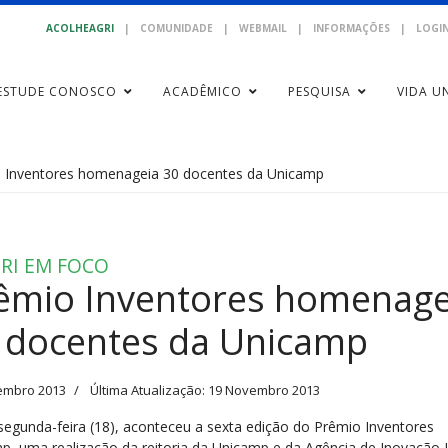
ACOLHEAGRI
|
COMUNIDADE
|
WEBMAIL
|
INFORMAÇÕES
|
LOGIN
ESTUDE CONOSCO
ACADÊMICO
PESQUISA
VIDA UN
 Inventores homenageia 30 docentes da Unicamp
RI EM FOCO
êmio Inventores homenage
 docentes da Unicamp
embro 2013
Última Atualização: 19 Novembro 2013
segunda-feira (18), aconteceu a sexta edição do Prêmio Inventores
p, uma realização da reitoria da Unicamp e da Agência de Inovação 