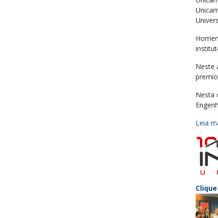
Unicam
Univer
Homena
institut
Neste 
premio
Nesta 
Engenh
Leia ma
Clique