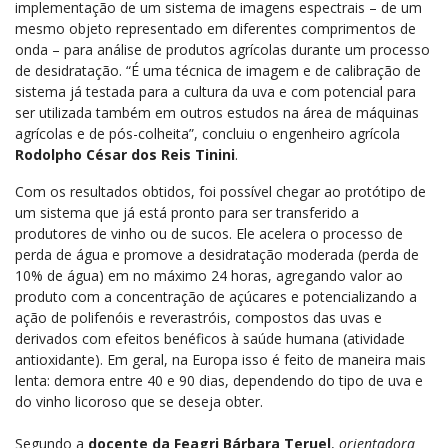
implementação de um sistema de imagens espectrais – de um
mesmo objeto representado em diferentes comprimentos de
onda – para análise de produtos agrícolas durante um processo
de desidratação. “É uma técnica de imagem e de calibração de
sistema já testada para a cultura da uva e com potencial para
ser utilizada também em outros estudos na área de máquinas
agrícolas e de pós-colheita”, concluiu o engenheiro agrícola
Rodolpho César dos Reis Tinini
.
Com os resultados obtidos, foi possível chegar ao protótipo de
um sistema que já está pronto para ser transferido a
produtores de vinho ou de sucos. Ele acelera o processo de
perda de água e promove a desidratação moderada (perda de
10% de água) em no máximo 24 horas, agregando valor ao
produto com a concentração de açúcares e potencializando a
ação de polifenóis e reverastróis, compostos das uvas e
derivados com efeitos benéficos à saúde humana (atividade
antioxidante). Em geral, na Europa isso é feito de maneira mais
lenta: demora entre 40 e 90 dias, dependendo do tipo de uva e
do vinho licoroso que se deseja obter.
Segundo a
docente da Feagri Bárbara Teruel
,
orientadora