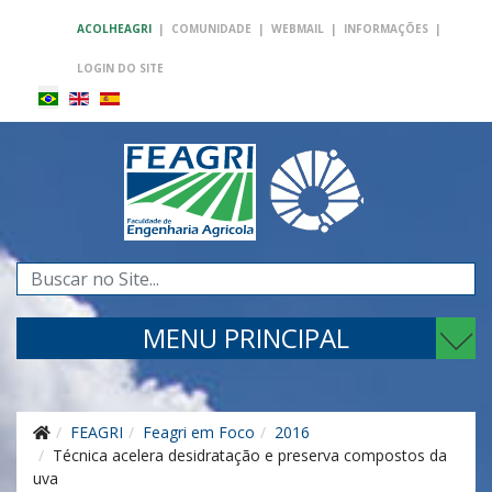
ACOLHEAGRI
|
COMUNIDADE
|
WEBMAIL
|
INFORMAÇÕES
|
LOGIN DO SITE
Pesquisar...
MENU PRINCIPAL
FEAGRI
Feagri em Foco
2016
Técnica acelera desidratação e preserva compostos da
uva