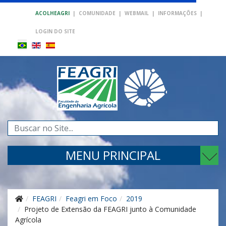
ACOLHEAGRI
|
COMUNIDADE
|
WEBMAIL
|
INFORMAÇÕES
|
LOGIN DO SITE
Pesquisar...
MENU PRINCIPAL
FEAGRI
Feagri em Foco
2019
Projeto de Extensão da FEAGRI junto à Comunidade
Agrícola