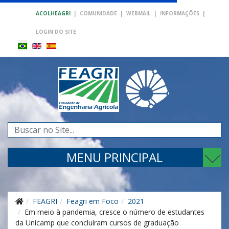
ACOLHEAGRI
|
COMUNIDADE
|
WEBMAIL
|
INFORMAÇÕES
|
LOGIN DO SITE
Pesquisar...
MENU PRINCIPAL
FEAGRI
Feagri em Foco
2021
Em meio à pandemia, cresce o número de estudantes
da Unicamp que concluíram cursos de graduação