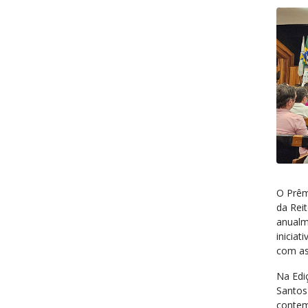
O Prêm
da Rei
anualm
inicia
com as
Na Edi
Santos
contem