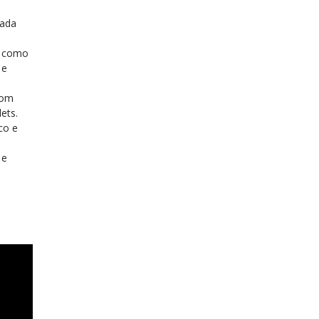
tada
s como
 e
com
ets.
co e
 e