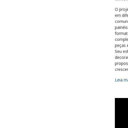
O proje
em dif
comuni
painéi
format
comple
peças 
Seu est
decorat
propos
cresce
Leia ma