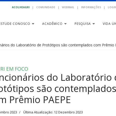
ACOLHEAGRI
|
COMUNIDADE
|
WEBMAIL
|
INFORMAÇÕES
|
LOGIN
ESTUDE CONOSCO
ACADÊMICO
PESQUISA
VIDA UN
nários do Laboratório de Protótipos são contemplados com Prêmio
RI EM FOCO
ncionários do Laboratório 
otótipos são contemplado
m Prêmio PAEPE
embro 2023
Última Atualização: 12 Dezembro 2023