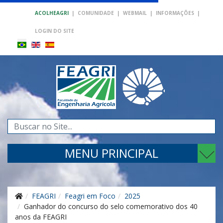
ACOLHEAGRI
|
COMUNIDADE
|
WEBMAIL
|
INFORMAÇÕES
|
LOGIN DO SITE
Pesquisar...
MENU PRINCIPAL
FEAGRI
Feagri em Foco
2025
Ganhador do concurso do selo comemorativo dos 40
anos da FEAGRI