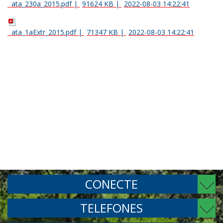
ata_230a_2015.pdf
|
91624 KB
|
2022-08-03 14:22:41
ata_1aExtr_2015.pdf
|
71347 KB
|
2022-08-03 14:22:41
CONECTE
TELEFONES