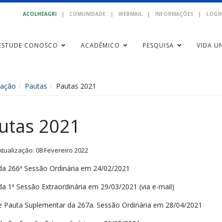
ACOLHEAGRI
|
COMUNIDADE
|
WEBMAIL
|
INFORMAÇÕES
|
LOGIN
ESTUDE CONOSCO
ACADÊMICO
PESQUISA
VIDA UN
gação
Pautas
Pautas 2021
utas 2021
Atualização: 08 Fevereiro 2022
da 266ª Sessão Ordinária em 24/02/2021
da 1ª Sessão Extraordinária em 29/03/2021 (via e-mail)
e Pauta Suplementar da 267a. Sessão Ordinária em 28/04/2021