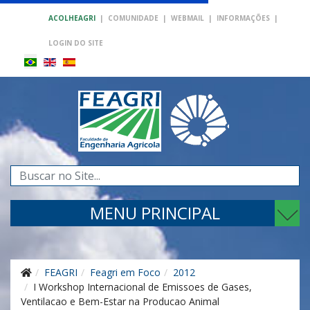
ACOLHEAGRI
|
COMUNIDADE
|
WEBMAIL
|
INFORMAÇÕES
|
LOGIN DO SITE
Pesquisar...
MENU PRINCIPAL
FEAGRI
Feagri em Foco
2012
I Workshop Internacional de Emissoes de Gases,
Ventilacao e Bem-Estar na Producao Animal