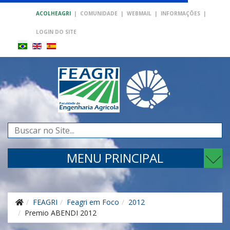
ACOLHEAGRI
|
COMUNIDADE
|
WEBMAIL
|
INFORMAÇÕES
|
LOGIN DO SITE
Pesquisar...
MENU PRINCIPAL
FEAGRI
Feagri em Foco
2012
Premio ABENDI 2012