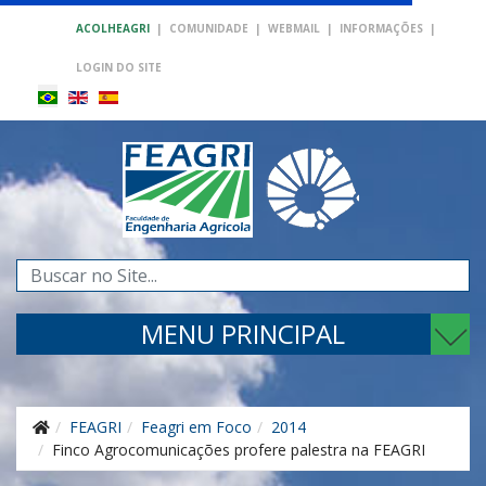
ACOLHEAGRI
|
COMUNIDADE
|
WEBMAIL
|
INFORMAÇÕES
|
LOGIN DO SITE
Pesquisar...
MENU PRINCIPAL
FEAGRI
Feagri em Foco
2014
Finco Agrocomunicações profere palestra na FEAGRI