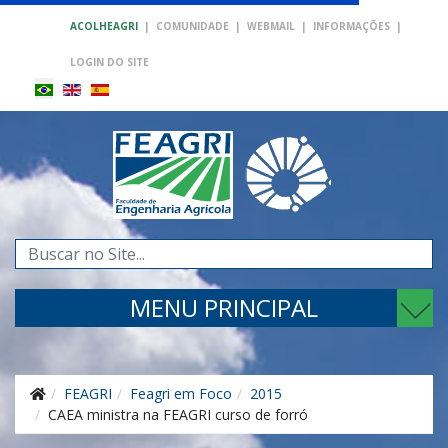
ACOLHEAGRI
|
COMUNIDADE
|
WEBMAIL
|
INFORMAÇÕES
|
LOGIN DO SITE
Pesquisar...
MENU PRINCIPAL
FEAGRI
Feagri em Foco
2015
CAEA ministra na FEAGRI curso de forró