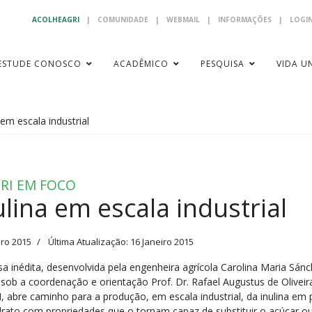
ACOLHEAGRI
|
COMUNIDADE
|
WEBMAIL
|
INFORMAÇÕES
|
LOGIN
ESTUDE CONOSCO
ACADÊMICO
PESQUISA
VIDA UN
 em escala industrial
RI EM FOCO
ulina em escala industrial
iro 2015
Última Atualização: 16 Janeiro 2015
sa inédita, desenvolvida pela engenheira agrícola Carolina Maria Sán
 sob a coordenação e orientação Prof. Dr. Rafael Augustus de Oliveir
, abre caminho para a produção, em escala industrial, da inulina em
drato com propriedades que o tornam capaz de substituir o açúcar o