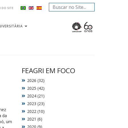
Pesquisar...
 DO SITE
IVERSITÁRIA
FEAGRI EM FOCO
2026 (32)
2025 (42)
2024 (21)
2023 (23)
chez
2022 (10)
a da
2021 (6)
 pó, um
2020 (9)
u a