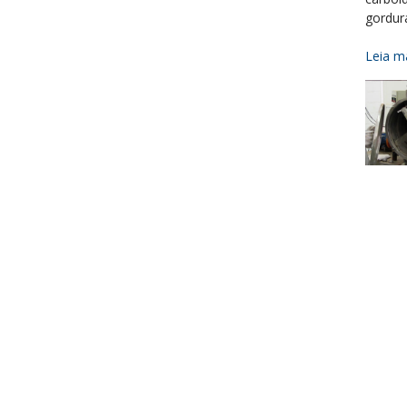
gordur
Leia ma