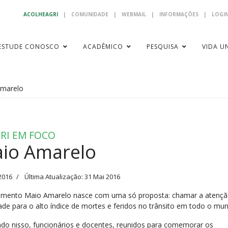
ACOLHEAGRI
|
COMUNIDADE
|
WEBMAIL
|
INFORMAÇÕES
|
LOGIN
ESTUDE CONOSCO
ACADÊMICO
PESQUISA
VIDA UN
marelo
RI EM FOCO
io Amarelo
2016
Última Atualização: 31 Mai 2016
mento Maio Amarelo nasce com uma só proposta: chamar a atençã
ade para o alto índice de mortes e feridos no trânsito em todo o mu
do nisso, funcionários e docentes, reunidos para comemorar os