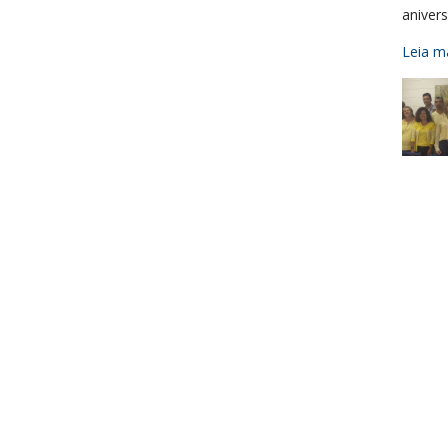
aniver
Leia ma