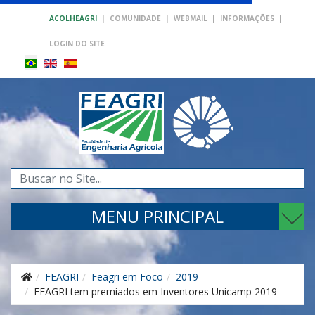
ACOLHEAGRI
|
COMUNIDADE
|
WEBMAIL
|
INFORMAÇÕES
|
LOGIN DO SITE
Pesquisar...
MENU PRINCIPAL
FEAGRI
Feagri em Foco
2019
FEAGRI tem premiados em Inventores Unicamp 2019