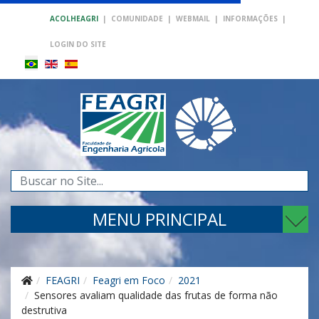
ACOLHEAGRI
|
COMUNIDADE
|
WEBMAIL
|
INFORMAÇÕES
|
LOGIN DO SITE
Pesquisar...
MENU PRINCIPAL
FEAGRI
Feagri em Foco
2021
Sensores avaliam qualidade das frutas de forma não
destrutiva