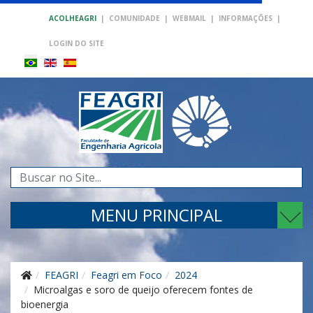
ACOLHEAGRI
|
COMUNIDADE
|
WEBMAIL
|
INFORMAÇÕES
|
LOGIN DO SITE
Pesquisar...
MENU PRINCIPAL
FEAGRI
Feagri em Foco
2024
Microalgas e soro de queijo oferecem fontes de
bioenergia