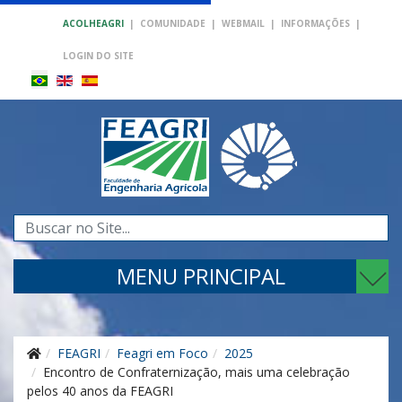
ACOLHEAGRI
|
COMUNIDADE
|
WEBMAIL
|
INFORMAÇÕES
|
LOGIN DO SITE
Pesquisar...
MENU PRINCIPAL
FEAGRI
Feagri em Foco
2025
Encontro de Confraternização, mais uma celebração
pelos 40 anos da FEAGRI