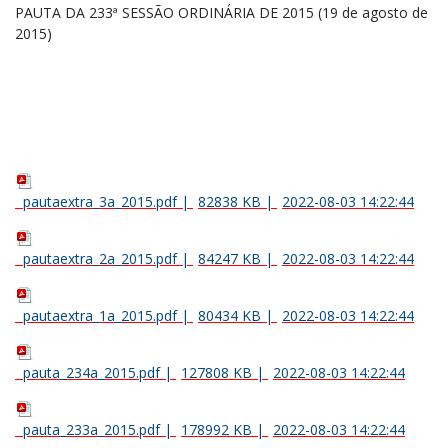
PAUTA DA 233ª SESSÃO ORDINÁRIA DE 2015 (19 de agosto de
2015)
pautaextra_3a_2015.pdf
|
82838 KB
|
2022-08-03 14:22:44
pautaextra_2a_2015.pdf
|
84247 KB
|
2022-08-03 14:22:44
pautaextra_1a_2015.pdf
|
80434 KB
|
2022-08-03 14:22:44
pauta_234a_2015.pdf
|
127808 KB
|
2022-08-03 14:22:44
pauta_233a_2015.pdf
|
178992 KB
|
2022-08-03 14:22:44