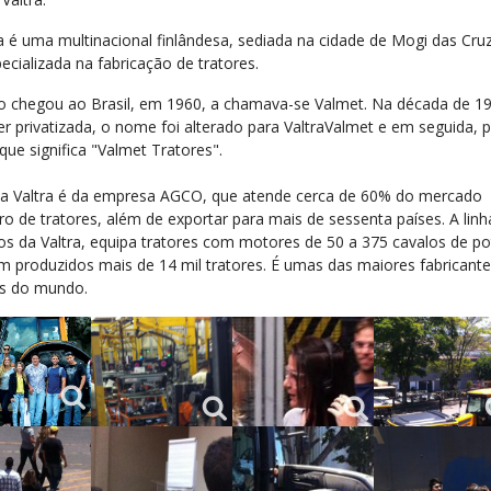
ra é uma multinacional finlândesa, sediada na cidade de Mogi das Cruz
ecializada na fabricação de tratores.
 chegou ao Brasil, em 1960, a chamava-se Valmet. Na década de 19
er privatizada, o nome foi alterado para ValtraValmet e em seguida, 
 que significa "Valmet Tratores".
a Valtra é da empresa AGCO, que atende cerca de 60% do mercado
iro de tratores, além de exportar para mais de sessenta países. A linh
os da Valtra, equipa tratores com motores de 50 a 375 cavalos de po
am produzidos mais de 14 mil tratores. É umas das maiores fabricant
es do mundo.