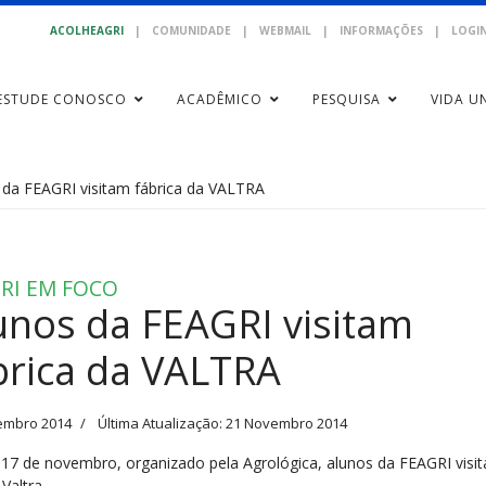
ACOLHEAGRI
|
COMUNIDADE
|
WEBMAIL
|
INFORMAÇÕES
|
LOGIN
ESTUDE CONOSCO
ACADÊMICO
PESQUISA
VIDA UN
 da FEAGRI visitam fábrica da VALTRA
RI EM FOCO
unos da FEAGRI visitam
brica da VALTRA
embro 2014
Última Atualização: 21 Novembro 2014
 17 de novembro, organizado pela Agrológica, alunos da FEAGRI visi
 Valtra.