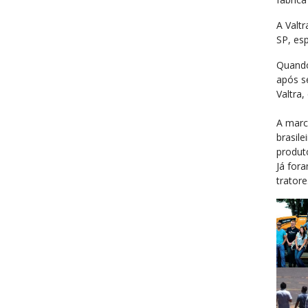
A Valt
SP, esp
Quando
após s
Valtra,
A marc
brasile
produt
Já for
trator